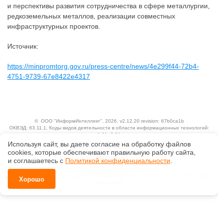
и перспективы развития сотрудничества в сфере металлургии,
редкоземельных металлов, реализации совместных
инфраструктурных проектов.
Источник:
https://minpromtorg.gov.ru/press-centre/news/4e299f44-72b4-
4751-9739-67e8422e4317
©
ООО "ИнформИнтеллект"
, 2026, v2.12.20 revision: 67b0ca1b
ОКВЭД: 63.11.1, Коды видов деятельности в области информационных технологий:
1.01, 3.01
Ценовая политика
Используя сайт, вы даете согласие на обработку файлов
Технологии
сооkiеs, которые обеспечивают правильную работу сайта,
и соглашаетесь с
Политикой конфиденциальности
.
Исключительные авторские и смежные права принадлежат АО «Кодекс».
Положение по обработке и защите персональных данных
Справка о регистрации продуктов АО «Кодекс» в Реестре российского программного
Хорошо
обеспечения