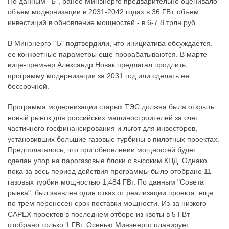
По данным "Ъ", ранее Минэнерго предварительно оценивало
объем модернизации в 2031-2042 годах в 36 ГВт, объем
инвестиций в обновление мощностей - в 6-7,8 трлн руб.
В Минэнерго "Ъ" подтвердили, что инициатива обсуждается,
ее конкретные параметры еще прорабатываются. В марте
вице-премьер Александр Новак предлагал продлить
программу модернизации за 2031 год или сделать ее
бессрочной.
Программа модернизации старых ТЭС должна была открыть
новый рынок для российских машиностроителей за счет
частичного госфинансирования и льгот для инвесторов,
установивших большие газовые турбины в пилотных проектах.
Предполагалось, что при обновлении мощностей будет
сделан упор на парогазовые блоки с высоким КПД. Однако
пока за весь период действия программы было отобрано 11
газовых турбин мощностью 1,484 ГВт. По данным "Совета
рынка", был заявлен один отказ от реализации проекта, еще
по трем перенесен срок поставки мощности. Из-за низкого
CAPEX проектов в последнем отборе из квоты в 5 ГВт
отобрано только 1 ГВт. Осенью Минэнерго планирует