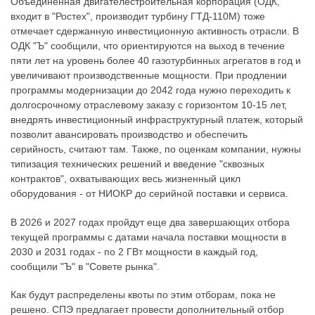
Объединенная двигателестроительная корпорация (ОДК,
входит в "Ростех", производит турбину ГТД-110М) тоже
отмечает сдержанную инвестиционную активность отрасли. В
ОДК "Ъ" сообщили, что ориентируются на выход в течение
пяти лет на уровень более 40 газотурбинных агрегатов в год и
увеличивают производственные мощности. При продлении
программы модернизации до 2042 года нужно переходить к
долгосрочному отраслевому заказу с горизонтом 10-15 лет,
внедрять инвестиционный инфраструктурный платеж, который
позволит авансировать производство и обеспечить
серийность, считают там. Также, по оценкам компании, нужны
типизация технических решений и введение "сквозных
контрактов", охватывающих весь жизненный цикл
оборудования - от НИОКР до серийной поставки и сервиса.
В 2026 и 2027 годах пройдут еще два завершающих отбора
текущей программы с датами начала поставки мощности в
2030 и 2031 годах - по 2 ГВт мощности в каждый год,
сообщили "Ъ" в "Совете рынка".
Как будут распределены квоты по этим отборам, пока не
решено. СПЭ предлагает провести дополнительный отбор