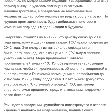
первой волне модернизации подходят к завершению, и за этот
период рынку не удалось полноценно загрузить
машиностроителей, а предлагаемые генкомпаниями
механизмы донастройки неминуемо ведут к росту нагрузки. Но
крупная промышленность будет добиваться некоторого
изменения подхода к модернизации в будущем.
Энергетики сходятся во мнении, что действующую до 2031
года программу модернизации старых ТЭС нужно продлить до
2042 года. Это следует из материалов совещания в
Минэнерго, прошедшего в конце июня ("Ъ" видел позиции
участников рынка). Мера предложена "Советом
производителей энергии" (СПЭ, объединяет генерирующие
компании), чтобы синхронизировать обновление мощностей в
энергосистеме с Генсхемой размещения энергообъектов до
2042 года. Инициативу поддержал "Совет рынка" (регулятор
энергорынков). "Системный оператор" (СО, диспетчер
энергосистемы) предложил продлить механизм поддержки и
вовсе бессрочно.
Речь идет о продлении крупнейшего инвестресурса в отрасли
- целевых надбавок на модернизацию, поднимающих