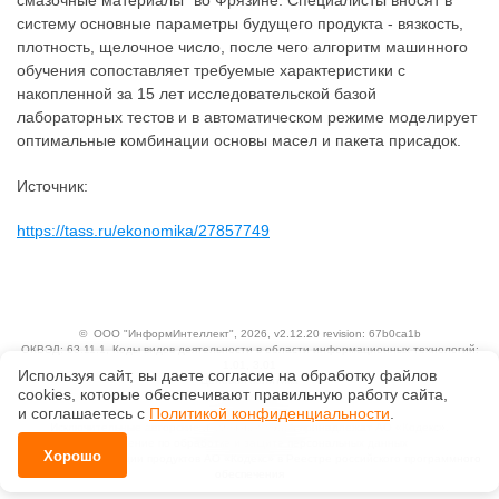
систему основные параметры будущего продукта - вязкость,
плотность, щелочное число, после чего алгоритм машинного
обучения сопоставляет требуемые характеристики с
накопленной за 15 лет исследовательской базой
лабораторных тестов и в автоматическом режиме моделирует
оптимальные комбинации основы масел и пакета присадок.
Источник:
https://tass.ru/ekonomika/27857749
©
ООО "ИнформИнтеллект"
, 2026, v2.12.20 revision: 67b0ca1b
ОКВЭД: 63.11.1, Коды видов деятельности в области информационных технологий:
1.01, 3.01
Используя сайт, вы даете согласие на обработку файлов
Ценовая политика
сооkiеs, которые обеспечивают правильную работу сайта,
Технологии
и соглашаетесь с
Политикой конфиденциальности
.
Исключительные авторские и смежные права принадлежат АО «Кодекс».
Положение по обработке и защите персональных данных
Хорошо
Справка о регистрации продуктов АО «Кодекс» в Реестре российского программного
обеспечения