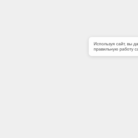
Используя сайт, вы д
правильную работу са
Полезная информация
Контакт
Контакты
Телефон
+7 (499) 
E-mail:
info@iinfo
Адрес: