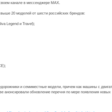
 своем канале в мессенджере MAX.
свыше 20 моделей от шести российских брендов:
iva Legend и Travel);
CE);
едорожники и семиместные модели, причем как машины с двигате
ве анонсировали обновление перечня по мере появления новых