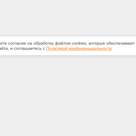
аете согласие на обработку файлов сооkiеs, которые обеспечивают
йта, и соглашаетесь с
Политикой конфиденциальности
.
ная информация
Сервисы
:
Специализированные онлайн-
издания
350-07-60
Регулярная новостная рассылка
int.ru
Служба поддержки пользователей
«Кодекс» и «Техэксперт»