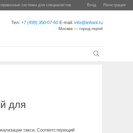
правочные системы для специалистов
Вход
Регистрация
Тел:
+7 (499) 350-07-60
E-mail:
info@iinfoint.ru
Москва — город-герой
й для
окализации такси. Соответствующий