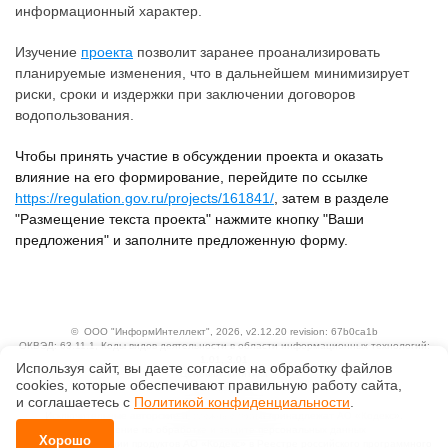
информационный характер.
Изучение
проекта
позволит заранее проанализировать
планируемые изменения, что в дальнейшем минимизирует
риски, сроки и издержки при заключении договоров
водопользования.
Чтобы принять участие в обсуждении проекта и оказать
влияние на его формирование, перейдите по ссылке
https://regulation.gov.ru/projects/161841/
, затем в разделе
"Размещение текста проекта" нажмите кнопку "Ваши
предложения" и заполните предложенную форму.
©
ООО "ИнформИнтеллект"
, 2026, v2.12.20 revision: 67b0ca1b
ОКВЭД: 63.11.1, Коды видов деятельности в области информационных технологий:
1.01, 3.01
Используя сайт, вы даете согласие на обработку файлов
Ценовая политика
сооkiеs, которые обеспечивают правильную работу сайта,
Технологии
и соглашаетесь с
Политикой конфиденциальности
.
Исключительные авторские и смежные права принадлежат АО «Кодекс».
Положение по обработке и защите персональных данных
Хорошо
Справка о регистрации продуктов АО «Кодекс» в Реестре российского программного