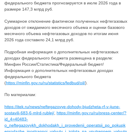
федерального бюджета прогнозируется в июле 2026 года в
размере 147,3 млрд руб.
Суммарное отклонение фактически полученных нефтегазовых
доходов от ожидаемого месячного объема и оценки базового
месячного объема нефтегазовых доходов по итогам июня
2026 года составило 24,1 млрд руб.
Подробная информация о дополнительных нефтегазовых
доходах федерального бюджета размещена в разделе:
Минфин России/Статистика/Федеральный бюджет/
Информация о дополнительных нефтегазовых доходах
федерального бюджета
(
https://minfin.gov.ru/ru/statistics/fedbud/oil/
).
По материалам:
https://itek.ru/news/neftegazovye-dohody-bjudzheta-rf-v-ijune-
sostavili-683-6-mlrd-rublej/
,
https://minfin.gov.ru/ru/press-center/?
id_4=40483-
o_neftegazovykh_dokhodakh_i_provedenii_operatsii_po_pokupk
eprodazhe_inostrannoi_valyuty_i_zolota_na_vnutrennem_valyutn