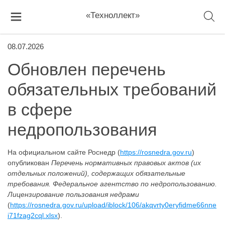
«Техноллект»
08.07.2026
Обновлен перечень
обязательных требований
в сфере
недропользования
На официальном сайте Роснедр (
https://rosnedra.gov.ru
)
опубликован
Перечень нормативных правовых актов (их
отдельных положений), содержащих обязательные
требования. Федеральное агентство по недропользованию.
Лицензирование пользования недрами
(
https://rosnedra.gov.ru/upload/iblock/106/akqvrty0eryfidme66nne
i71fzag2cql.xlsx
).