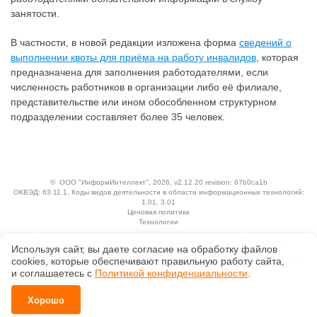
занятости.
В частности, в новой редакции изложена форма
сведений о
выполнении квоты для приёма на работу инвалидов
, которая
предназначена для заполнения работодателями, если
численность работников в организации либо её филиале,
представительстве или ином обособленном структурном
подразделении составляет более 35 человек.
©
ООО "ИнформИнтеллект"
, 2026, v2.12.20 revision: 67b0ca1b
ОКВЭД: 63.11.1, Коды видов деятельности в области информационных технологий:
1.01, 3.01
Ценовая политика
Технологии
Исключительные авторские и смежные права принадлежат АО «Кодекс».
Используя сайт, вы даете согласие на обработку файлов
Положение по обработке и защите персональных данных
сооkiеs, которые обеспечивают правильную работу сайта,
Справка о регистрации продуктов АО «Кодекс» в Реестре российского программного
обеспечения
и соглашаетесь с
Политикой конфиденциальности
.
Хорошо