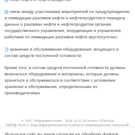
6
) связь между участниками мероприятий по предупреждению
и ликвидации разливов нефти и нефтепродуктов и передачу
данных о разливах нефти и нефтепродуктов органам
государственного управления, координации и управления
работами по ликвидации разливов нефти круглосуточно;
7
) хранение и обслуживание оборудования, входящего в
состав средств постоянной готовности.
Кроме того, в состав средств постоянной готовности должны
включаться оборудование и материалы, которые должны
храниться и обслуживаться в соответствии с условиями
хранения и обслуживания, определенными их
производителями.
©
ООО "ИнформИнтеллект"
, 2026, v2.12.20 revision: 67b0ca1b
ОКВЭД: 63.11.1, Коды видов деятельности в области информационных технологий:
1.01, 3.01
Используя сайт, вы даете согласие на обработку файлов
Ценовая политика