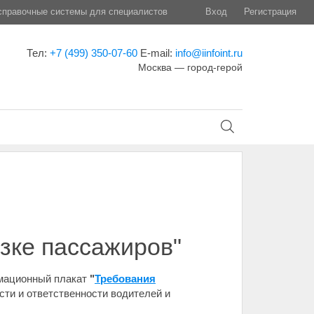
правочные системы для специалистов
Вход
Регистрация
Тел:
+7 (499) 350-07-60
E-mail:
info@iinfoint.ru
Москва — город-герой
зке пассажиров"
рмационный плакат
"
Требования
сти и ответственности водителей и