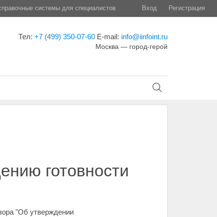
правочные системы для специалистов
Вход
Регистрация
Тел:
+7 (499) 350-07-60
E-mail:
info@iinfoint.ru
Москва — город-герой
дению готовности
зора "Об утверждении