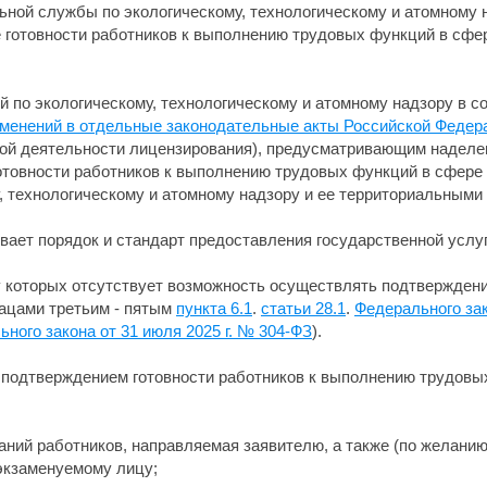
ной службы по экологическому, технологическому и атомному 
 готовности работников к выполнению трудовых функций в сфер
 по экологическому, технологическому и атомному надзору в с
изменений в отдельные законодательные акты Российской Федер
ой деятельности лицензирования), предусматривающим наделе
отовности работников к выполнению трудовых функций в сфере
 технологическому и атомному надзору и ее территориальными 
ает порядок и стандарт предоставления государственной услуг
у которых отсутствует возможность осуществлять подтверждени
зацами третьим - пятым
пункта 6.1
.
статьи 28.1
.
Федерального зак
ного закона от 31 июля 2025 г. № 304-ФЗ
).
 подтверждением готовности работников к выполнению трудовы
аний работников, направляемая заявителю, а также (по желанию
 экзаменуемому лицу;