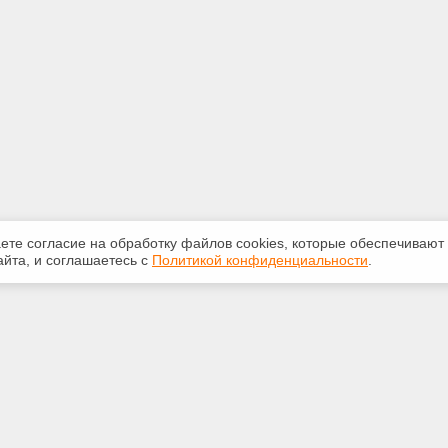
аете согласие на обработку файлов сооkiеs, которые обеспечивают
йта, и соглашаетесь с
Политикой конфиденциальности
.
ная информация
Сервисы
:
Специализированные онлайн-
издания