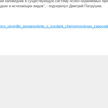
кий заповедник в существующую систему особо охраняемых при
дких и исчезающих видов", - подчеркнул Дмитрий Патрушев.
elstvo_utverdilo_postanovlenie_o_sozdanii_chernomorskogo_zapoved