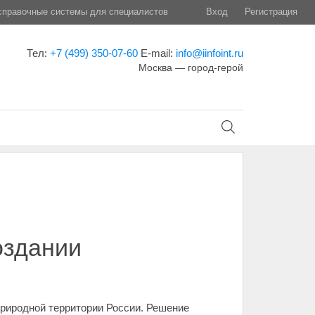
правочные системы для специалистов
Вход
Регистрация
Тел:
+7 (499) 350-07-60
E-mail:
info@iinfoint.ru
Москва — город-герой
оздании
риродной территории России. Решение