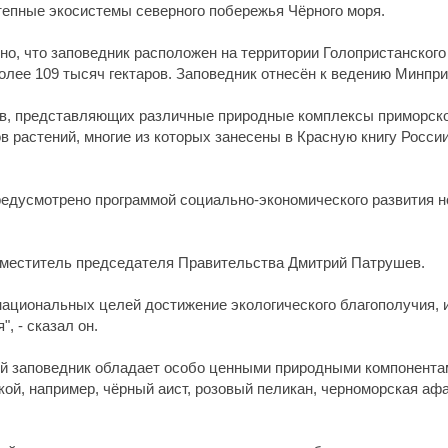
тепные экосистемы северного побережья Чёрного моря.
о, что заповедник расположен на территории Голопристанского
олее 109 тысяч гектаров. Заповедник отнесён к ведению Минпр
в, представляющих различные природные комплексы приморског
в растений, многие из которых занесены в Красную книгу Росси
едусмотрено программой социально-экономического развития н
.
меститель председателя Правительства Дмитрий Патрушев.
национальных целей достижение экологического благополучия, 
, - сказал он.
ий заповедник обладает особо ценными природными компонента
ой, например, чёрный аист, розовый пеликан, черноморская афа