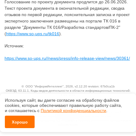
Голосование по проекту документа продлится до 26.06.2026.
Текст проекта документа в окончательной редакции, сводка
отзывов по первой редакции, пояснительная записка и проект
экспертного заключения размещены на портале ТК 016 в
разделе "Документы ТК 016/Разработка стандартов/ПК-2"
(
https://www.so-ups.ru/tk016
).
Источник:
https://www.so-ups.ru//news/press/info-release-view/news/30361/
©
ООО "ИнформИнтеллект"
, 2026, v2.12.20 revision: 67b0ca1b
ОКВЭД: 63.11.1, Коды видов деятельности в области информационных технологий:
1.01, 3.01
Ценовая политика
Используя сайт, вы даете согласие на обработку файлов
Технологии
сооkiеs, которые обеспечивают правильную работу сайта,
и соглашаетесь с
Политикой конфиденциальности
.
Исключительные авторские и смежные права принадлежат АО «Кодекс».
Положение по обработке и защите персональных данных
Справка о регистрации продуктов АО «Кодекс» в Реестре российского программного
Хорошо
обеспечения