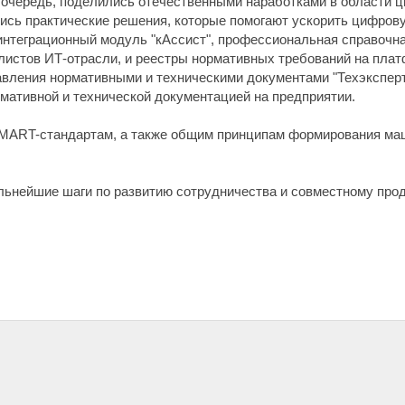
ю очередь, поделились отечественными наработками в области
ись практические решения, которые помогают ускорить цифров
 интеграционный модуль "кАссист", профессиональная справо
алистов ИТ-отрасли, и реестры нормативных требований на плат
ления нормативными и техническими документами "Техэксперт"
мативной и технической документацией на предприятии.
SMART-стандартам, а также общим принципам формирования м
альнейшие шаги по развитию сотрудничества и совместному пр