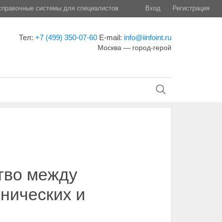
правочные системы для специалистов
Вход
Регистрация
Тел:
+7 (499) 350-07-60
E-mail:
info@iinfoint.ru
Москва — город-герой
тво между
нических и