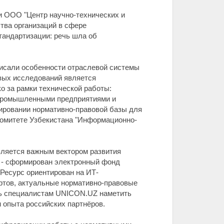
 и ООО "Центр научно-технических и
тва организаций в сфере
андартизации: речь шла об
исали особенности отраслевой системы
овых исследований является
о за рамки технической работы:
- промышленными предприятиями и
ировании нормативно-правовой базы для
 комитете Узбекистана "Информационно-
вляется важным вектором развития
г - сформирован электронный фонд
 Ресурс ориентирован на ИТ-
ртов, актуальные нормативно-правовые
очь специалистам UNICON.UZ наметить
 опыта российских партнёров.