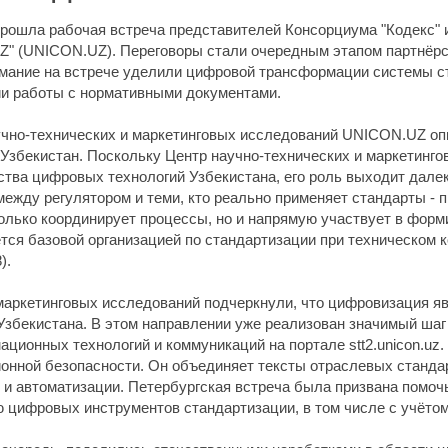
 прошла рабочая встреча представителей Консорциума "Кодекс"
" (UNICON.UZ). Переговоры стали очередным этапом партнёрс
мание на встрече уделили цифровой трансформации системы ст
ии работы с нормативными документами.
учно-технических и маркетинговых исследований UNICON.UZ оп
Узбекистан. Поскольку Центр научно-технических и маркетинг
ва цифровых технологий Узбекистана, его роль выходит далек
между регулятором и теми, кто реально применяет стандарты 
олько координирует процессы, но и напрямую участвует в форм
яется базовой организацией по стандартизации при техническом
).
маркетинговых исследований подчеркнули, что цифровизация я
Узбекистана. В этом направлении уже реализован значимый ша
ионных технологий и коммуникаций на портале stt2.unicon.uz.
онной безопасности. Он объединяет тексты отраслевых станда
и и автоматизации. Петербургская встреча была призвана пом
цифровых инструментов стандартизации, в том числе с учётом