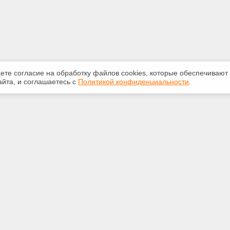
аете согласие на обработку файлов сооkiеs, которые обеспечивают
йта, и соглашаетесь с
Политикой конфиденциальности
.
ная информация
Сервисы
:
Специализированные онлайн-
издания
350-07-60
Регулярная новостная рассылка
int.ru
Служба поддержки пользователей
«Кодекс» и «Техэксперт»