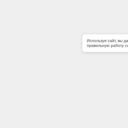
Используя сайт, вы д
правильную работу са
Полезная информация
Контакт
Контакты
Телефон
+7 (499) 
E-mail:
info@iinfo
Адрес: