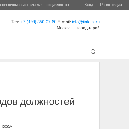
правочные системы для специалистов
Вход
Регистрация
Тел:
+7 (499) 350-07-60
E-mail:
info@iinfoint.ru
Москва — город-герой
одов должностей
носам.