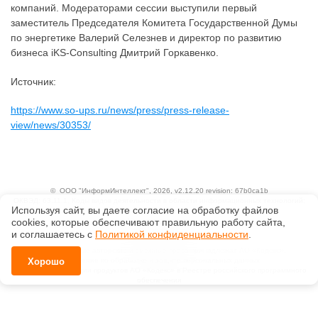
компаний. Модераторами сессии выступили первый
заместитель Председателя Комитета Государственной Думы
по энергетике Валерий Селезнев и директор по развитию
бизнеса iKS-Consulting Дмитрий Горкавенко.
Источник:
https://www.so-ups.ru/news/press/press-release-
view/news/30353/
©
ООО "ИнформИнтеллект"
, 2026, v2.12.20 revision: 67b0ca1b
ОКВЭД: 63.11.1, Коды видов деятельности в области информационных технологий:
Используя сайт, вы даете согласие на обработку файлов
1.01, 3.01
Ценовая политика
сооkiеs, которые обеспечивают правильную работу сайта,
Технологии
и соглашаетесь с
Политикой конфиденциальности
.
Исключительные авторские и смежные права принадлежат АО «Кодекс».
Положение по обработке и защите персональных данных
Хорошо
Справка о регистрации продуктов АО «Кодекс» в Реестре российского программного
обеспечения