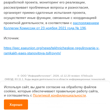
разработкой проекта, мониторинг его реализации,
рассматривает проблемные вопросы и разногласия,
организует приемо-сдаточные испытания проекта,
осуществляет иные функции, связанные с координацией
проектной деятельности, в соответствии с
распоряжением
Коллегии Комиссии от 23 ноября 2021 года № 196
.
Источник:
https://eec.eaeunion.org/news/tekhnicheskoe-regulirovanie-v-
ramkakh-eaes-stanovitsya-tsifrovym/
©
ООО "ИнформИнтеллект"
, 2026, v2.12.20 revision: 67b0ca1b
ОКВЭД: 63.11.1, Коды видов деятельности в области информационных технологий:
1.01, 3.01
Ценовая политика
Используя сайт, вы даете согласие на обработку файлов
Технологии
сооkiеs, которые обеспечивают правильную работу сайта,
и соглашаетесь с
Политикой конфиденциальности
.
Исключительные авторские и смежные права принадлежат АО «Кодекс».
Положение по обработке и защите персональных данных
Справка о регистрации продуктов АО «Кодекс» в Реестре российского программного
Хорошо
обеспечения