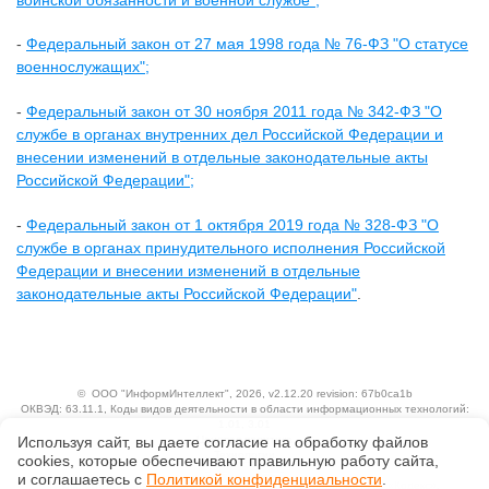
-
Федеральный закон от 27 мая 1998 года № 76-ФЗ "О статусе
военнослужащих";
-
Федеральный закон от 30 ноября 2011 года № 342-ФЗ "О
службе в органах внутренних дел Российской Федерации и
внесении изменений в отдельные законодательные акты
Российской Федерации";
-
Федеральный закон от 1 октября 2019 года № 328-ФЗ "О
службе в органах принудительного исполнения Российской
Федерации и внесении изменений в отдельные
законодательные акты Российской Федерации"
.
©
ООО "ИнформИнтеллект"
, 2026, v2.12.20 revision: 67b0ca1b
ОКВЭД: 63.11.1, Коды видов деятельности в области информационных технологий:
1.01, 3.01
Используя сайт, вы даете согласие на обработку файлов
Ценовая политика
Технологии
сооkiеs, которые обеспечивают правильную работу сайта,
и соглашаетесь с
Политикой конфиденциальности
.
Исключительные авторские и смежные права принадлежат АО «Кодекс».