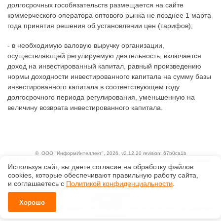
долгосрочных гособязательств размещается на сайте
коммерческого оператора оптового рынка не позднее 1 марта
года принятия решения об установлении цен (тарифов);
- в необходимую валовую выручку организации,
осуществляющей регулируемую деятельность, включается
доход на инвестированный капитал, равный произведению
нормы доходности инвестированного капитала на сумму базы
инвестированного капитала в соответствующем году
долгосрочного периода регулирования, уменьшенную на
величину возврата инвестированного капитала.
©
ООО "ИнформИнтеллект"
, 2026, v2.12.20 revision: 67b0ca1b
ОКВЭД: 63.11.1, Коды видов деятельности в области информационных технологий:
Используя сайт, вы даете согласие на обработку файлов
1.01, 3.01
Ценовая политика
сооkiеs, которые обеспечивают правильную работу сайта,
Технологии
и соглашаетесь с
Политикой конфиденциальности
.
Исключительные авторские и смежные права принадлежат АО «Кодекс».
Положение по обработке и защите персональных данных
Хорошо
Справка о регистрации продуктов АО «Кодекс» в Реестре российского программного
обеспечения