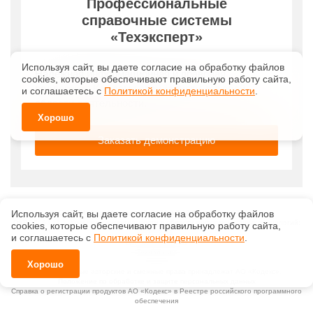
Используя сайт, вы даете согласие на обработку файлов
©
ООО "ИнформИнтеллект"
, 2026, v2.12.20 revision: 67b0ca1b
ОКВЭД: 63.11.1, Коды видов деятельности в области информационных технологий:
сооkiеs, которые обеспечивают правильную работу сайта,
1.01, 3.01
и соглашаетесь с
Политикой конфиденциальности
.
Ценовая политика
Технологии
Хорошо
Исключительные авторские и смежные права принадлежат АО «Кодекс».
Положение по обработке и защите персональных данных
Справка о регистрации продуктов АО «Кодекс» в Реестре российского программного
обеспечения